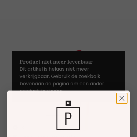
Product niet meer leverbaar
Dit artikel is helaas niet meer
verkrijgbaar. Gebruik de zoekbalk
bovenaan de pagina om een ander
product te vinden.
Gratis verzending
vanaf €30