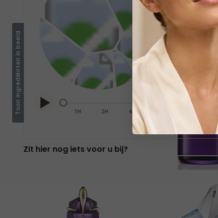
Toon ingrediënten in beeld
Zit hier nog iets voor u bij?