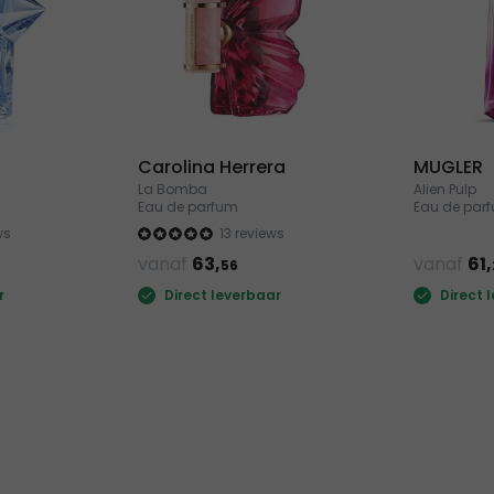
Carolina Herrera
MUGLER
La Bomba
Alien Pulp
Eau de parfum
Eau de par
ws
13 reviews
vanaf
63,
vanaf
61,
56
r
Direct leverbaar
Direct 