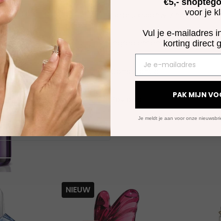
€5,- shoptego
GEURFAMILIE
voor je k
Gebruiksaanwijzing
Vul je e-mailadres i
SUBFAMILIE
Ingrediënten
korting direct 
Consistentie
GEURINGREDIËNTEN
PAK MIJN VO
Reviews
Je meldt je aan voor onze nieuwsbrief
NIEUW