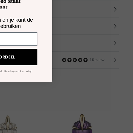
ed staat
laar
n en je kunt de
gebruiken
ORDEEL
1 Review
. Uitschrijven kan altijd.