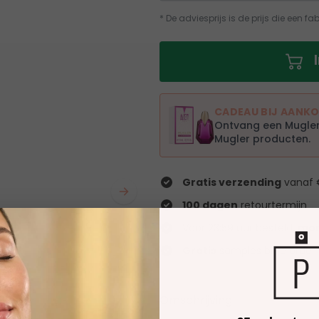
* De adviesprijs is de prijs die een f
CADEAU BIJ AANK
Ontvang een Mugler
Mugler producten.
Gratis verzending
vanaf 
100 dagen
retourtermijn
Voor 23:59 uur besteld,
mor
ICATIE
Gratis
samples bij je order
Omschrijving