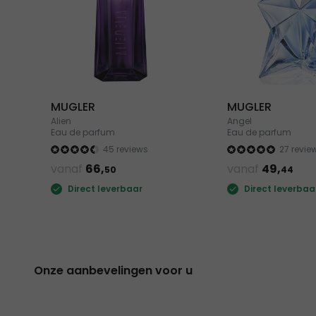
MUGLER
MUGLER
Alien
Angel
Eau de parfum
Eau de parfum
45 reviews
27 revie
vanaf
66,
vanaf
49,
50
44
Direct leverbaar
Direct leverbaa
Onze aanbevelingen voor u