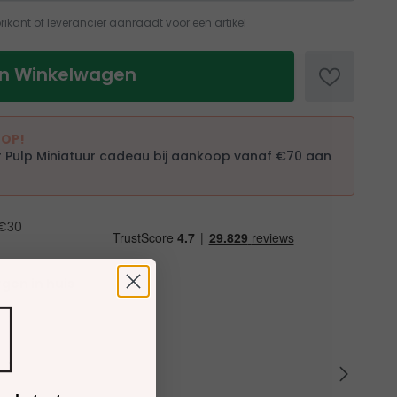
abrikant of leverancier aanraadt voor een artikel
In Winkelwagen
OOP!
 Pulp Miniatuur cadeau bij aankoop vanaf €70 aan
€30
gen in huis