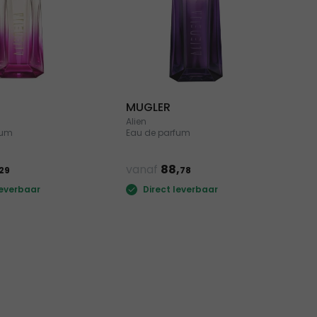
MUGLER
Alien
fum
Eau de parfum
vanaf
88,
29
78
leverbaar
Direct leverbaar