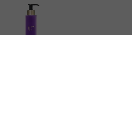
MUGLER
Alien
Bodylotion
2 reviews
vanaf
43,
92
Direct leverbaar